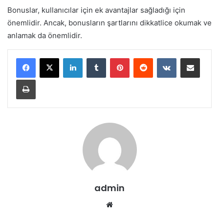
Bonuslar, kullanıcılar için ek avantajlar sağladığı için
önemlidir. Ancak, bonusların şartlarını dikkatlice okumak ve
anlamak da önemlidir.
LinkedIn
Tumblr
Pinterest
Reddit
VKontakte
E-Posta ile paylaş
Yazdır
admin
Web
sitesi