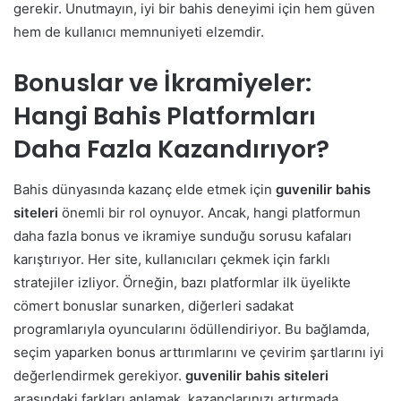
gerekir. Unutmayın, iyi bir bahis deneyimi için hem güven
hem de kullanıcı memnuniyeti elzemdir.
Bonuslar ve İkramiyeler:
Hangi Bahis Platformları
Daha Fazla Kazandırıyor?
Bahis dünyasında kazanç elde etmek için
guvenilir bahis
siteleri
önemli bir rol oynuyor. Ancak, hangi platformun
daha fazla bonus ve ikramiye sunduğu sorusu kafaları
karıştırıyor. Her site, kullanıcıları çekmek için farklı
stratejiler izliyor. Örneğin, bazı platformlar ilk üyelikte
cömert bonuslar sunarken, diğerleri sadakat
programlarıyla oyuncularını ödüllendiriyor. Bu bağlamda,
seçim yaparken bonus arttırımlarını ve çevirim şartlarını iyi
değerlendirmek gerekiyor.
guvenilir bahis siteleri
arasındaki farkları anlamak, kazançlarınızı artırmada