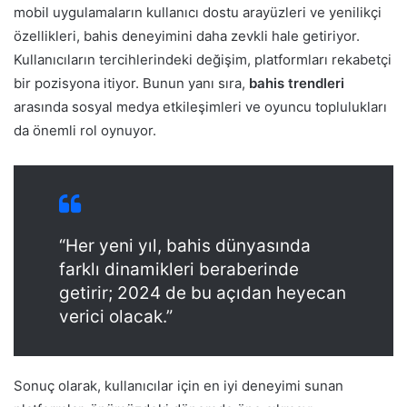
mobil uygulamaların kullanıcı dostu arayüzleri ve yenilikçi
özellikleri, bahis deneyimini daha zevkli hale getiriyor.
Kullanıcıların tercihlerindeki değişim, platformları rekabetçi
bir pozisyona itiyor. Bunun yanı sıra,
bahis trendleri
arasında sosyal medya etkileşimleri ve oyuncu toplulukları
da önemli rol oynuyor.
“Her yeni yıl, bahis dünyasında
farklı dinamikleri beraberinde
getirir; 2024 de bu açıdan heyecan
verici olacak.”
Sonuç olarak, kullanıcılar için en iyi deneyimi sunan