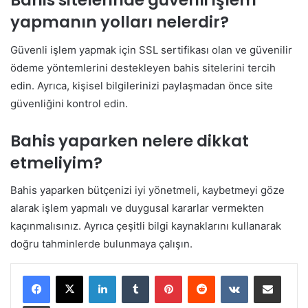
Bahis sitelerinde güvenli işlem
yapmanın yolları nelerdir?
Güvenli işlem yapmak için SSL sertifikası olan ve güvenilir
ödeme yöntemlerini destekleyen bahis sitelerini tercih
edin. Ayrıca, kişisel bilgilerinizi paylaşmadan önce site
güvenliğini kontrol edin.
Bahis yaparken nelere dikkat
etmeliyim?
Bahis yaparken bütçenizi iyi yönetmeli, kaybetmeyi göze
alarak işlem yapmalı ve duygusal kararlar vermekten
kaçınmalısınız. Ayrıca çeşitli bilgi kaynaklarını kullanarak
doğru tahminlerde bulunmaya çalışın.
LinkedIn
Tumblr
Pinterest
Reddit
VKontakte
E-Posta ile paylaş
Yazdır