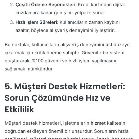
Çeşitli Ödeme Seçenekleri:
Kredi kartından dijital
cüzdanlara kadar geniş bir yelpaze sunar.
Hızlı İşlem Süreleri:
Kullanıcıların zaman kaybını
azaltır, böylece alışveriş deneyimini iyileştirir.
Bu noktalar, kullanıcıların alışveriş deneyimini üst düzeye
çıkarmak için kritik öneme sahiptir. Güvenilir bir sistem
oluşturarak, %100 güvenli ve hızlı işlem yapılmasını
sağlamak mümkündür.
5. Müşteri Destek Hizmetleri:
Sorun Çözümünde Hız ve
Etkililik
Müşteri destek hizmetleri, işletmelerin
hizmet
kalitesini
doğrudan etkileyen önemli bir unsurdur. Sorunların hızla