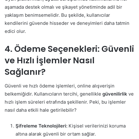
aşamada destek olmalı ve şikayet yönetiminde adil bir
yaklaşım benimsemelidir. Bu şekilde, kullanıcılar
kendilerini güvende hisseder ve deneyimleri daha tatmin
edici olur.
4. Ödeme Seçenekleri: Güvenli
ve Hızlı İşlemler Nasıl
Sağlanır?
Güvenli ve hızlı ödeme işlemleri, online alışverişin
belkemiğidir. Kullanıcıların tercihi, genellikle
güvenilirlik
ve
hızlı işlem süreleri etrafında şekillenir. Peki, bu işlemler
nasıl daha etkili hale getirilebilir?
Şifreleme Teknolojileri:
Kişisel verilerinizi koruma
altına alarak güvenli bir ortam sağlar.