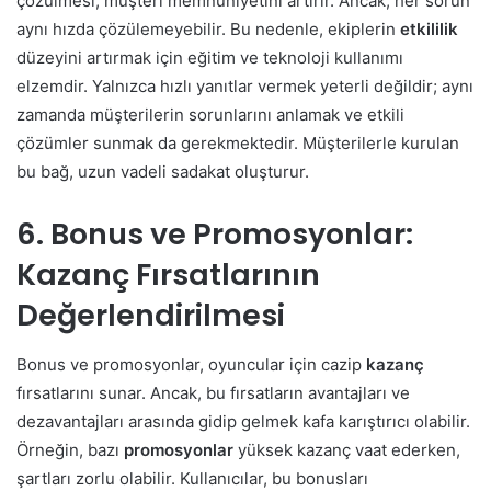
çözülmesi, müşteri memnuniyetini artırır. Ancak, her sorun
aynı hızda çözülemeyebilir. Bu nedenle, ekiplerin
etkililik
düzeyini artırmak için eğitim ve teknoloji kullanımı
elzemdir. Yalnızca hızlı yanıtlar vermek yeterli değildir; aynı
zamanda müşterilerin sorunlarını anlamak ve etkili
çözümler sunmak da gerekmektedir. Müşterilerle kurulan
bu bağ, uzun vadeli sadakat oluşturur.
6. Bonus ve Promosyonlar:
Kazanç Fırsatlarının
Değerlendirilmesi
Bonus ve promosyonlar, oyuncular için cazip
kazanç
fırsatlarını sunar. Ancak, bu fırsatların avantajları ve
dezavantajları arasında gidip gelmek kafa karıştırıcı olabilir.
Örneğin, bazı
promosyonlar
yüksek kazanç vaat ederken,
şartları zorlu olabilir. Kullanıcılar, bu bonusları