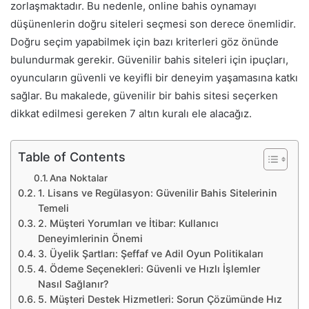
zorlaşmaktadır. Bu nedenle, online bahis oynamayı
düşünenlerin doğru siteleri seçmesi son derece önemlidir.
Doğru seçim yapabilmek için bazı kriterleri göz önünde
bulundurmak gerekir. Güvenilir bahis siteleri için ipuçları,
oyuncuların güvenli ve keyifli bir deneyim yaşamasına katkı
sağlar. Bu makalede, güvenilir bir bahis sitesi seçerken
dikkat edilmesi gereken 7 altın kuralı ele alacağız.
Table of Contents
Ana Noktalar
1. Lisans ve Regülasyon: Güvenilir Bahis Sitelerinin
Temeli
2. Müşteri Yorumları ve İtibar: Kullanıcı
Deneyimlerinin Önemi
3. Üyelik Şartları: Şeffaf ve Adil Oyun Politikaları
4. Ödeme Seçenekleri: Güvenli ve Hızlı İşlemler
Nasıl Sağlanır?
5. Müşteri Destek Hizmetleri: Sorun Çözümünde Hız