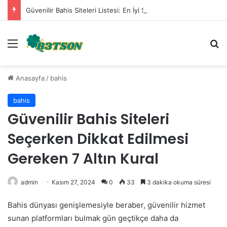
Güvenilir Bahis Siteleri Listesi: En İyi Seçeneklerle Kazancınızı Artırın!
Menü
Ar
Anasayfa
/
bahis
bahis
Güvenilir Bahis Siteleri
Seçerken Dikkat Edilmesi
Gereken 7 Altın Kural
admin
Kasım 27, 2024
0
33
3 dakika okuma süresi
Bahis dünyası genişlemesiyle beraber, güvenilir hizmet
sunan platformları bulmak gün geçtikçe daha da