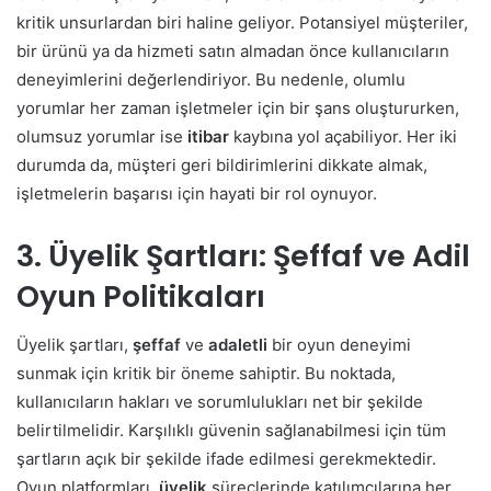
kritik unsurlardan biri haline geliyor. Potansiyel müşteriler,
bir ürünü ya da hizmeti satın almadan önce kullanıcıların
deneyimlerini değerlendiriyor. Bu nedenle, olumlu
yorumlar her zaman işletmeler için bir şans oluştururken,
olumsuz yorumlar ise
itibar
kaybına yol açabiliyor. Her iki
durumda da, müşteri geri bildirimlerini dikkate almak,
işletmelerin başarısı için hayati bir rol oynuyor.
3. Üyelik Şartları: Şeffaf ve Adil
Oyun Politikaları
Üyelik şartları,
şeffaf
ve
adaletli
bir oyun deneyimi
sunmak için kritik bir öneme sahiptir. Bu noktada,
kullanıcıların hakları ve sorumlulukları net bir şekilde
belirtilmelidir. Karşılıklı güvenin sağlanabilmesi için tüm
şartların açık bir şekilde ifade edilmesi gerekmektedir.
Oyun platformları,
üyelik
süreçlerinde katılımcılarına her