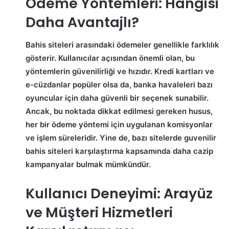
Ödeme Yöntemleri: Hangisi
Daha Avantajlı?
Bahis siteleri arasındaki
ödemeler
genellikle farklılık
gösterir. Kullanıcılar açısından önemli olan, bu
yöntemlerin güvenilirliği ve hızıdır. Kredi kartları ve
e-cüzdanlar popüler olsa da, banka havaleleri bazı
oyuncular için daha güvenli bir seçenek sunabilir.
Ancak, bu noktada dikkat edilmesi gereken husus,
her bir ödeme yöntemi için uygulanan
komisyonlar
ve işlem süreleridir. Yine de, bazı sitelerde
guvenilir
bahis siteleri karşılaştırma
kapsamında daha cazip
kampanyalar bulmak mümkündür.
Kullanıcı Deneyimi: Arayüz
ve Müşteri Hizmetleri