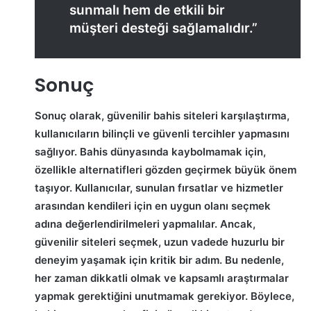
sunmalı hem de etkili bir
müşteri desteği sağlamalıdır.”
Sonuç
Sonuç olarak, güvenilir bahis siteleri karşılaştırma,
kullanıcıların bilinçli ve güvenli tercihler yapmasını
sağlıyor. Bahis dünyasında kaybolmamak için,
özellikle alternatifleri gözden geçirmek büyük önem
taşıyor. Kullanıcılar, sunulan fırsatlar ve hizmetler
arasından kendileri için en uygun olanı seçmek
adına değerlendirilmeleri yapmalılar. Ancak,
güvenilir siteleri seçmek, uzun vadede huzurlu bir
deneyim yaşamak için kritik bir adım. Bu nedenle,
her zaman dikkatli olmak ve kapsamlı araştırmalar
yapmak gerektiğini unutmamak gerekiyor. Böylece,