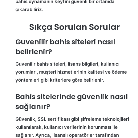
bahis oynamanın keyfini güvenli bir ortamda
çıkarabiliriz.
Sıkça Sorulan Sorular
Guvenilir bahis siteleri nasıl
belirlenir?
Guvenilir bahis siteleri, lisans bilgileri, kullanıcı
yorumları, müşteri hizmetlerinin kalitesi ve ödeme
yöntemleri gibi kriterlere göre belirlenir.
Bahis sitelerinde güvenlik nasıl
sağlanır?
Güvenlik, SSL sertifikası gibi şifreleme teknolojileri
kullanılarak, kullanıcı verilerinin korunması ile
sağlanır. Ayrıca, lisanslı operatörler tarafından